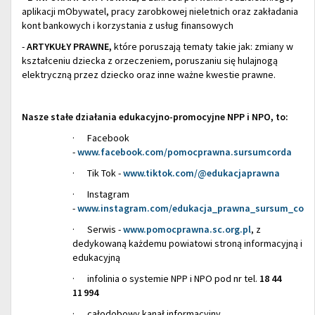
aplikacji mObywatel, pracy zarobkowej nieletnich oraz zakładania
kont bankowych i korzystania z usług finansowych
-
ARTYKUŁY PRAWNE,
które poruszają tematy takie jak: zmiany w
kształceniu dziecka z orzeczeniem, poruszaniu się hulajnogą
elektryczną przez dziecko oraz inne ważne kwestie prawne.
Nasze stałe działania edukacyjno-promocyjne NPP i NPO, to:
· Facebook
-
www.facebook.com/pomocprawna.sursumcorda
· Tik Tok -
www.tiktok.com/@edukacjaprawna
· Instagram
-
www.instagram.com/edukacja_prawna_sursum_cord
· Serwis -
www.pomocprawna.sc.org.pl
, z
dedykowaną każdemu powiatowi stroną informacyjną i
edukacyjną
· infolinia o systemie NPP i NPO pod nr tel.
18 44
11
994
· całodobowy kanał informacyjny