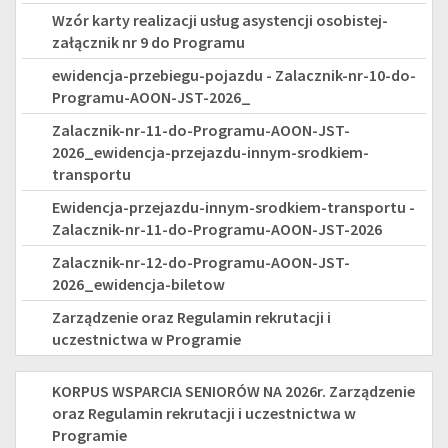
JEDNOSTEK
Wzór karty realizacji usług asystencji osobistej-
SAMORZĄDU
załącznik nr 9 do Programu
TERYTORIALNEGO
ewidencja-przebiegu-pojazdu - Zalacznik-nr-10-do-
Programu-AOON-JST-2026_
-
Zalacznik-nr-11-do-Programu-AOON-JST-
EDYCJA
2026_ewidencja-przejazdu-innym-srodkiem-
transportu
2026
Ewidencja-przejazdu-innym-srodkiem-transportu -
Zalacznik-nr-11-do-Programu-AOON-JST-2026
Zalacznik-nr-12-do-Programu-AOON-JST-
2026_ewidencja-biletow
Zarządzenie oraz Regulamin rekrutacji i
uczestnictwa w Programie
KORPUS
KORPUS WSPARCIA SENIORÓW NA 2026r. Zarządzenie
oraz Regulamin rekrutacji i uczestnictwa w
WSPARCIA
Programie