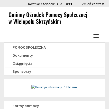
Przejdź
Przejdź
A++
Rozmiar czcionek:
A+
|
Zmień kontrast
A
do
do
głównej
wyszukiwarki
treści
Przełącz
nawigacj
Menu
POMOC SPOŁECZNA
boczne
Dokumenty
Osiągnięcia
Sponsorzy
Świadczenia
Formy pomocy