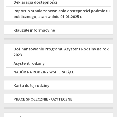
Deklaracja dostępności
Raport o stanie zapewnienia dostępności podmiotu
publicznego, stan w dniu 01.01.2025 r.
KLAUZULE
Klauzule informacyjne
INFORMACYJNE
PROJEKTY
ASYSTENT
Dofinansowanie Programu Asystent Rodziny na rok
2023
RODZINY
Asystent rodziny
NABÓR NA RODZINY WSPIERAJĄCE
KARTA
Karta dużej rodziny
DUŻEJ
PRACE
PRACE SPOŁECZNIE - UŻYTECZNE
RODZINY
SPOŁECZNIE-
Świadczenie
UŻYTECZNE
Program