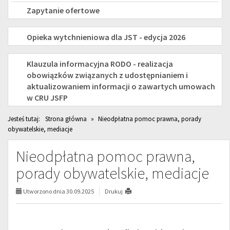
SENIORÓW
Zapytanie ofertowe
na
OPIEKA
Opieka wytchnieniowa dla JST - edycja 2026
rok
WYTCHNIENIOWA
2026
RODO
Klauzula informacyjna RODO - realizacja
dla
obowiązków związanych z udostępnianiem i
aktualizowaniem informacji o zawartych umowach
JST
w CRU JSFP
-
Jesteś tutaj:
Strona główna
»
Nieodpłatna pomoc prawna, porady
EDYCJA
obywatelskie, mediacje
2026
Nieodpłatna pomoc prawna,
porady obywatelskie, mediacje
Utworzono dnia 30.09.2025
Drukuj