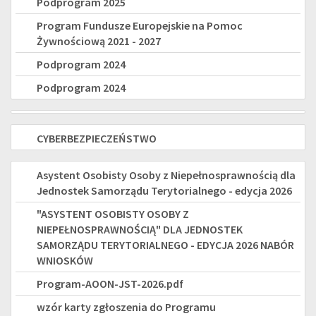
Podprogram 2025
wspierające
Fundusze
Program Fundusze Europejskie na Pomoc
-
Żywnościową 2021 - 2027
Europejskie
nowe
Podprogram 2024
na
świadczenie
Podprogram 2024
Pomoc
dla
Korpus
Żywnościową
osób
CYBERBEZPIECZEŃSTWO
CYBERBEZPIECZEŃSTWO
Wsparcia
2021
z
Seniorów
-
"ASYSTENT
Asystent Osobisty Osoby z Niepełnosprawnością dla
niepełnosprawnością
Jednostek Samorządu Terytorialnego - edycja 2026
na
2027
OSOBISTY
"ASYSTENT OSOBISTY OSOBY Z
rok
OSOBY
NIEPEŁNOSPRAWNOŚCIĄ" DLA JEDNOSTEK
2025
SAMORZĄDU TERYTORIALNEGO - EDYCJA 2026 NABÓR
Z
WNIOSKÓW
NIEPEŁNOSPRAWNOŚCIĄ"
Program-AOON-JST-2026.pdf
DLA
wzór karty zgłoszenia do Programu