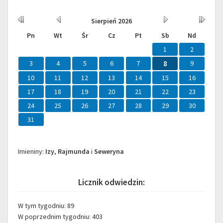
Kalendarium
Rok
Miesiąc
Miesiąc
Rok
Sierpień
2026
wcześniej
wcześniej
później
później
Pn
Wt
Śr
Cz
Pt
Sb
Nd
1
2
3
4
5
6
7
8
9
10
11
12
13
14
15
16
17
18
19
20
21
22
23
24
25
26
27
28
29
30
31
Imieniny
Imieniny:
Izy
,
Rajmunda
i
Seweryna
Licznik odwiedzin:
W tym tygodniu: 89
W poprzednim tygodniu: 403