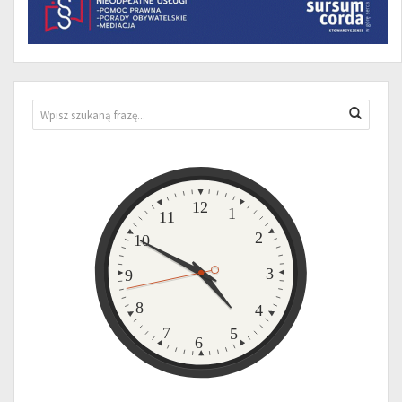
Wyszukiwarka
Wyszuk
Zegar
12
1
11
2
10
3
9
8
4
7
5
6