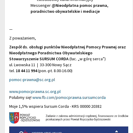
Messenger
@Nieodpłatna pomoc prawna,
poradnictwo obywatelskie i mediacje
—
Z poważaniem,
Zespół ds. obsługi punktów Nieodpłatnej Pomocy Prawnej oraz
Nieodpłatnego Poradnictwa Obywatelskiego
Stowarzyszenie SURSUM CORDA
(łac. „w górę serca”)
ul. Lwowska 11 | 33-300 Nowy Sącz
tel.
18 44 11 994
(pon.-pt. 8.00-16.00)
pomoc-prawna@sc.org.pl
www.pomocprawna.sc.org.pl
Polubmy się!
www.fb.com/pomocprawna.sursumcorda
Moje 1,5% wspiera Sursum Corda - KRS 00000 20382