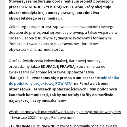
Stowarzyszenie Sursum Corda realizuje projekt powierzony
przez POWIAT ROPCZYCKO-SĘDZISZOWSKI,który obejmuje
obszar nieodpłatnej pomocy prawnej, poradnictwa
obywatelskiego oraz mediacji.
Celem tego projektu jest zapewnienie mieszkańcom równego
dostępu do profesjonalnej pomocy prawnej, a także wsparcie w
radzeniu sobie z trudnymi sytuacjami życiowymi i formalnymi.
Pomoc jest świadczona przez prawników, doradców
obywatelskich oraz mediatorów.
Oprócz świadczenia indywidualnej, darmowej pomocy -
prowadzimy także
EDUKACJĘ PRAWNĄ
, która zmierza do
zwiększania świadomości prawnej społeczeństwa.
Dlatego też –
zwracamy się z prośbą o umieszczenie
odnośnika
do podstrony projektowej POWIATU
- na Państwa stronie
internetowej, serwisach społecznościowych i tym podobnych
kanałach komunikacji, tak by materiały trafiły do możliwie
największej liczby mieszkańców.
Wśród darmowych materiałów edukacyjnych wyprodukowanych w
III kwartale 2025 r. znajdą Państwo m.in.:
- E-INFORMATORY PRAWNE
, z zakresu porwania rodzicielskiego,