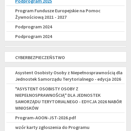
Podprogram 2025
wspierające
Fundusze
Program Fundusze Europejskie na Pomoc
-
Żywnościową 2021 - 2027
Europejskie
nowe
Podprogram 2024
na
świadczenie
Podprogram 2024
Pomoc
dla
Korpus
Żywnościową
osób
CYBERBEZPIECZEŃSTWO
CYBERBEZPIECZEŃSTWO
Wsparcia
2021
z
Seniorów
-
"ASYSTENT
Asystent Osobisty Osoby z Niepełnosprawnością dla
niepełnosprawnością
Jednostek Samorządu Terytorialnego - edycja 2026
na
2027
OSOBISTY
"ASYSTENT OSOBISTY OSOBY Z
rok
OSOBY
NIEPEŁNOSPRAWNOŚCIĄ" DLA JEDNOSTEK
2025
SAMORZĄDU TERYTORIALNEGO - EDYCJA 2026 NABÓR
Z
WNIOSKÓW
NIEPEŁNOSPRAWNOŚCIĄ"
Program-AOON-JST-2026.pdf
DLA
wzór karty zgłoszenia do Programu