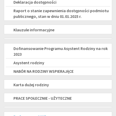
Deklaracja dostępności
Raport o stanie zapewnienia dostępności podmiotu
publicznego, stan w dniu 01.01.2025 r.
KLAUZULE
Klauzule informacyjne
INFORMACYJNE
PROJEKTY
ASYSTENT
Dofinansowanie Programu Asystent Rodziny na rok
2023
RODZINY
Asystent rodziny
NABÓR NA RODZINY WSPIERAJĄCE
KARTA
Karta dużej rodziny
DUŻEJ
PRACE
PRACE SPOŁECZNIE - UŻYTECZNE
RODZINY
SPOŁECZNIE-
Świadczenie
UŻYTECZNE
Program