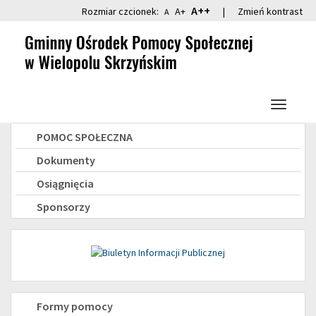
Przejdź
Przejdź
A++
Rozmiar czcionek:
A+
|
Zmień kontrast
A
do
do
głównej
wyszukiwarki
treści
Przełącz
nawigacj
Menu
POMOC SPOŁECZNA
boczne
Dokumenty
Osiągnięcia
Sponsorzy
Świadczenia
Formy pomocy