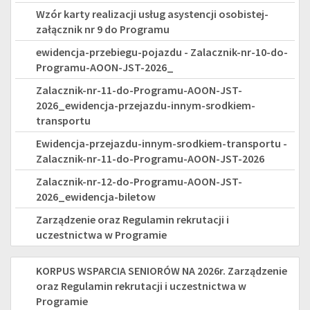
JEDNOSTEK
Wzór karty realizacji usług asystencji osobistej-
SAMORZĄDU
załącznik nr 9 do Programu
TERYTORIALNEGO
ewidencja-przebiegu-pojazdu - Zalacznik-nr-10-do-
Programu-AOON-JST-2026_
-
Zalacznik-nr-11-do-Programu-AOON-JST-
EDYCJA
2026_ewidencja-przejazdu-innym-srodkiem-
transportu
2026
Ewidencja-przejazdu-innym-srodkiem-transportu -
Zalacznik-nr-11-do-Programu-AOON-JST-2026
Zalacznik-nr-12-do-Programu-AOON-JST-
2026_ewidencja-biletow
Zarządzenie oraz Regulamin rekrutacji i
uczestnictwa w Programie
KORPUS
KORPUS WSPARCIA SENIORÓW NA 2026r. Zarządzenie
oraz Regulamin rekrutacji i uczestnictwa w
WSPARCIA
Programie