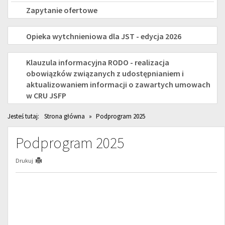
SENIORÓW
Zapytanie ofertowe
na
OPIEKA
Opieka wytchnieniowa dla JST - edycja 2026
rok
WYTCHNIENIOWA
2026
RODO
Klauzula informacyjna RODO - realizacja
dla
obowiązków związanych z udostępnianiem i
aktualizowaniem informacji o zawartych umowach
JST
w CRU JSFP
-
Jesteś tutaj:
Strona główna
»
Podprogram 2025
EDYCJA
Podprogram 2025
2026
Drukuj