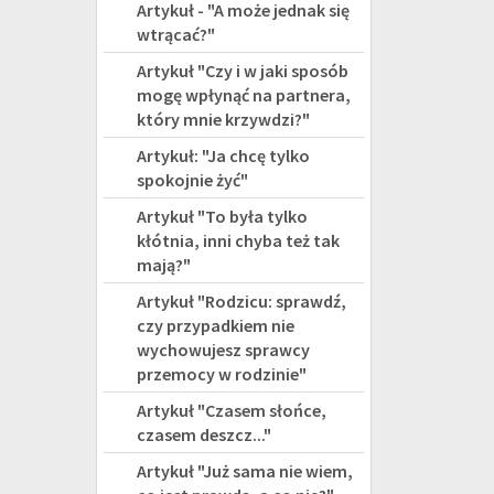
Artykuł - "A może jednak się
wtrącać?"
Artykuł "Czy i w jaki sposób
mogę wpłynąć na partnera,
który mnie krzywdzi?"
Artykuł: "Ja chcę tylko
spokojnie żyć"
Artykuł "To była tylko
kłótnia, inni chyba też tak
mają?"
Artykuł "Rodzicu: sprawdź,
czy przypadkiem nie
wychowujesz sprawcy
przemocy w rodzinie"
Artykuł "Czasem słońce,
czasem deszcz..."
Artykuł "Już sama nie wiem,