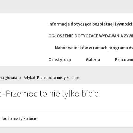
Informacja dotycząca bezpłatnej żywnośc
OGŁOSZENIE DOTYCZĄCE WYDAWANIA ŻYWN
Nabór wniosków w ramach programu Asy
O instytucji
Galeria
Pracowni
ona główna
»
Artykuł -Przemoc to nie tylko bicie
ł -Przemoc to nie tylko bicie
moc to nie tylko bicie