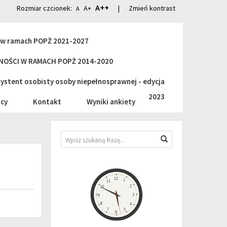
A++
Rozmiar czcionek:
A+
|
Zmień kontrast
A
i w ramach POPŻ 2021-2027
OŚCI W RAMACH POPŻ 2014-2020
stent osobisty osoby niepełnosprawnej - edycja
2023
cy
Kontakt
Wyniki ankiety
Wyszukiwarka
Wyszukaj
Zegar
12
1
11
2
10
3
9
8
4
7
5
6