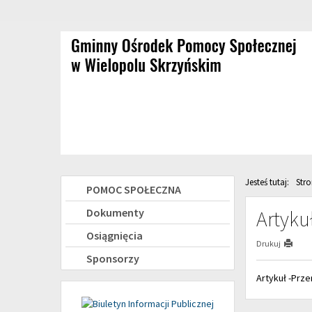
Przejdź
Przejdź
do
do
głównej
wyszukiwarki
treści
Jesteś tutaj:
Str
Menu
POMOC SPOŁECZNA
boczne
Dokumenty
Artyku
Osiągnięcia
Drukuj
Sponsorzy
Artykuł -Prze