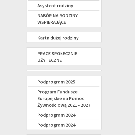
Asystent rodziny
NABÓR NA RODZINY
WSPIERAJĄCE
KARTA
Karta dużej rodziny
DUŻEJ
PRACE
PRACE SPOŁECZNIE -
RODZINY
UŻYTECZNE
SPOŁECZNIE-
UŻYTECZNE
Świadczenie
Program
Podprogram 2025
wspierające
Fundusze
Program Fundusze
-
Europejskie na Pomoc
Europejskie
Żywnościową 2021 - 2027
nowe
na
Podprogram 2024
świadczenie
Pomoc
Podprogram 2024
dla
Żywnościową