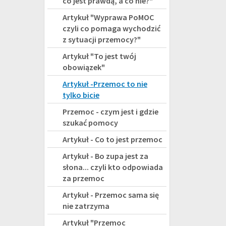
co jest prawdą, a co nie?"
Artykuł "Wyprawa PoMOC
czyli co pomaga wychodzić
z sytuacji przemocy?"
Artykuł "To jest twój
obowiązek"
Artykuł -Przemoc to nie
tylko bicie
Przemoc - czym jest i gdzie
szukać pomocy
Artykuł - Co to jest przemoc
Artykuł - Bo zupa jest za
słona... czyli kto odpowiada
za przemoc
Artykuł - Przemoc sama się
nie zatrzyma
Artykuł "Przemoc