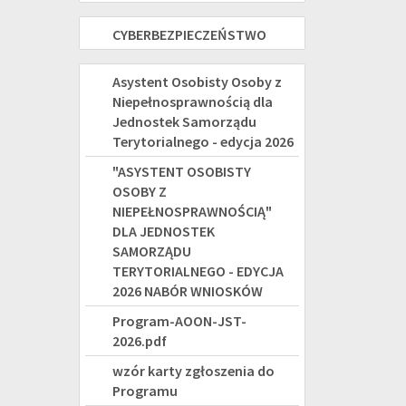
osób
Korpus
2021
CYBERBEZPIECZEŃSTWO
CYBERBEZPIECZEŃSTWO
z
Wsparcia
-
niepełnosprawnością
Seniorów
"ASYSTENT
Asystent Osobisty Osoby z
2027
Niepełnosprawnością dla
na
OSOBISTY
Jednostek Samorządu
rok
OSOBY
Terytorialnego - edycja 2026
2025
"ASYSTENT OSOBISTY
Z
OSOBY Z
NIEPEŁNOSPRAWNOŚCIĄ"
NIEPEŁNOSPRAWNOŚCIĄ"
DLA JEDNOSTEK
DLA
SAMORZĄDU
JEDNOSTEK
TERYTORIALNEGO - EDYCJA
2026 NABÓR WNIOSKÓW
SAMORZĄDU
Program-AOON-JST-
TERYTORIALNEGO
2026.pdf
-
wzór karty zgłoszenia do
Programu
EDYCJA