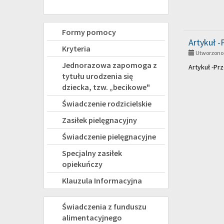
Świadczenia
Formy pomocy
Artykuł -
rodzinne
Kryteria
Utworzono 
Jednorazowa zapomoga z
Artykuł -Prz
tytułu urodzenia się
dziecka, tzw. „becikowe"
Świadczenie rodzicielskie
Zasiłek pielęgnacyjny
Świadczenie pielęgnacyjne
Specjalny zasiłek
opiekuńczy
Klauzula Informacyjna
FUNDUSZ
Świadczenia z funduszu
alimentacyjnego
ALIMENTACYJNY