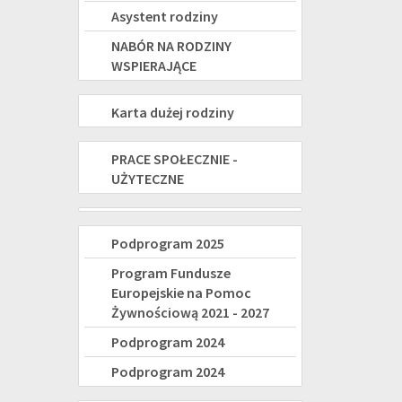
Asystent rodziny
NABÓR NA RODZINY
WSPIERAJĄCE
KARTA
Karta dużej rodziny
DUŻEJ
PRACE
PRACE SPOŁECZNIE -
RODZINY
UŻYTECZNE
SPOŁECZNIE-
UŻYTECZNE
Świadczenie
Program
Podprogram 2025
wspierające
Fundusze
Program Fundusze
-
Europejskie na Pomoc
Europejskie
Żywnościową 2021 - 2027
nowe
na
Podprogram 2024
świadczenie
Pomoc
Podprogram 2024
dla
Żywnościową