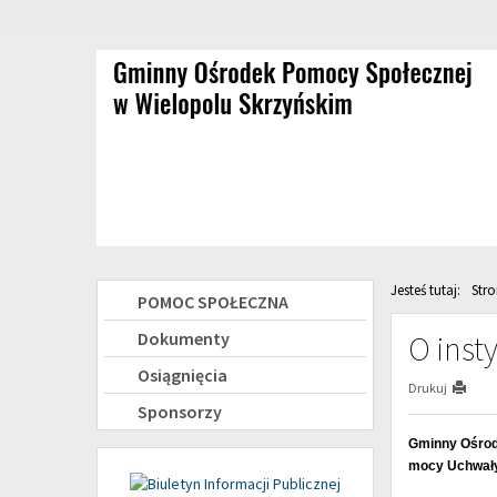
Przejdź
Przejdź
do
do
głównej
wyszukiwarki
treści
Jesteś tutaj:
Str
Menu
POMOC SPOŁECZNA
boczne
Dokumenty
O insty
Osiągnięcia
Drukuj
Sponsorzy
Gminny Ośrod
mocy Uchwały 