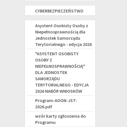
osób
Korpus
2021
CYBERBEZPIECZEŃSTWO
CYBERBEZPIECZEŃSTWO
z
Wsparcia
-
niepełnosprawnością
Seniorów
"ASYSTENT
Asystent Osobisty Osoby z
2027
Niepełnosprawnością dla
na
OSOBISTY
Jednostek Samorządu
rok
OSOBY
Terytorialnego - edycja 2026
2025
"ASYSTENT OSOBISTY
Z
OSOBY Z
NIEPEŁNOSPRAWNOŚCIĄ"
NIEPEŁNOSPRAWNOŚCIĄ"
DLA JEDNOSTEK
DLA
SAMORZĄDU
JEDNOSTEK
TERYTORIALNEGO - EDYCJA
2026 NABÓR WNIOSKÓW
SAMORZĄDU
Program-AOON-JST-
TERYTORIALNEGO
2026.pdf
-
wzór karty zgłoszenia do
Programu
EDYCJA