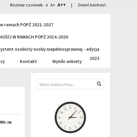
A++
Rozmiar czcionek:
A+
|
Zmień kontrast
A
i w ramach POPŻ 2021-2027
OŚCI W RAMACH POPŻ 2014-2020
stent osobisty osoby niepełnosprawnej - edycja
2023
cy
Kontakt
Wyniki ankiety
Wyszukiwarka
Wyszukaj
Zegar
12
1
11
2
10
3
9
90r. na
8
4
7
5
6