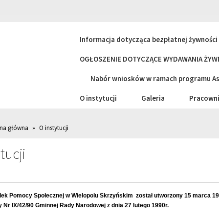
Informacja dotycząca bezpłatnej żywnośc
OGŁOSZENIE DOTYCZĄCE WYDAWANIA ŻYWN
Nabór wniosków w ramach programu Asy
O instytucji
Galeria
Pracowni
ona główna
»
O instytucji
tucji
ek Pomocy Społecznej w Wielopolu Skrzyńskim został utworzony 15 marca 19
Nr IX/42/90 Gminnej Rady Narodowej z dnia 27 lutego 1990r.