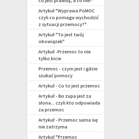
co jest prawdą, a co nie?"
Artykuł "Wyprawa PoMOC
czyli co pomaga wychodzić
z sytuacji przemocy?"
Artykuł "To jest twój
obowiązek"
Artykuł -Przemoc to nie
tylko bicie
Przemoc - czym jest i gdzie
szukać pomocy
Artykuł - Co to jest przemoc
Artykuł - Bo zupa jest za
słona... czyli kto odpowiada
za przemoc
Artykuł - Przemoc sama się
nie zatrzyma
Artykuł "Przemoc