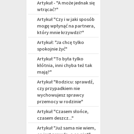
Artykuł - "A może jednak się
wtrącać?"
Artykuł "Czy i w jaki sposób
mogę wpłynąć na partnera,
który mnie krzywdzi?"
Artykuł: "Ja chcę tylko
spokojnie żyć"
Artykuł "To była tylko
kłótnia, inni chyba też tak
mają?"
Artykuł "Rodzicu: sprawdź,
czy przypadkiem nie
wychowujesz sprawcy
przemocy w rodzinie"
Artykuł "Czasem słońce,
czasem deszcz..."
Artykuł "Już sama nie wiem,