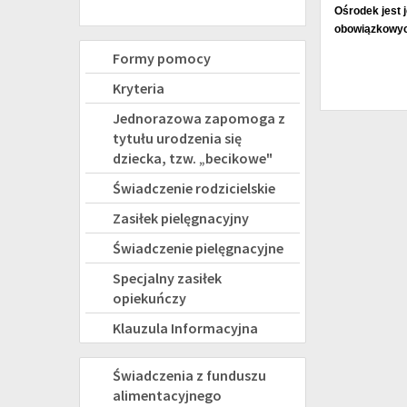
Ośrodek jest 
obowiązkowyc
Świadczenia
Formy pomocy
rodzinne
Kryteria
Jednorazowa zapomoga z
tytułu urodzenia się
dziecka, tzw. „becikowe"
Świadczenie rodzicielskie
Zasiłek pielęgnacyjny
Świadczenie pielęgnacyjne
Specjalny zasiłek
opiekuńczy
Klauzula Informacyjna
FUNDUSZ
Świadczenia z funduszu
alimentacyjnego
ALIMENTACYJNY