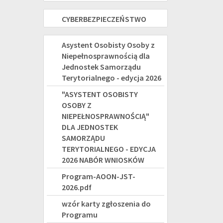
osób
Korpus
2021
CYBERBEZPIECZEŃSTWO
CYBERBEZPIECZEŃSTWO
z
Wsparcia
-
niepełnosprawnością
Seniorów
"ASYSTENT
Asystent Osobisty Osoby z
2027
Niepełnosprawnością dla
na
OSOBISTY
Jednostek Samorządu
rok
OSOBY
Terytorialnego - edycja 2026
2025
"ASYSTENT OSOBISTY
Z
OSOBY Z
NIEPEŁNOSPRAWNOŚCIĄ"
NIEPEŁNOSPRAWNOŚCIĄ"
DLA JEDNOSTEK
DLA
SAMORZĄDU
JEDNOSTEK
TERYTORIALNEGO - EDYCJA
2026 NABÓR WNIOSKÓW
SAMORZĄDU
Program-AOON-JST-
TERYTORIALNEGO
2026.pdf
-
wzór karty zgłoszenia do
Programu
EDYCJA