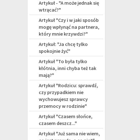
Artykuł - "A może jednak się
wtrącać?"
Artykuł "Czy i w jaki sposób
mogę wpłynąć na partnera,
który mnie krzywdzi?"
Artykuł: "Ja chcę tylko
spokojnie żyć"
Artykuł "To była tylko
kłótnia, inni chyba też tak
mają?"
Artykuł "Rodzicu: sprawdź,
czy przypadkiem nie
wychowujesz sprawcy
przemocy w rodzinie"
Artykuł "Czasem słońce,
czasem deszcz..."
Artykuł "Już sama nie wiem,