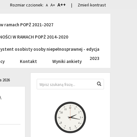
A++
Rozmiar czcionek:
A+
|
Zmień kontrast
A
i w ramach POPŻ 2021-2027
OŚCI W RAMACH POPŻ 2014-2020
stent osobisty osoby niepełnosprawnej - edycja
2023
cy
Kontakt
Wyniki ankiety
a 2026
Wyszukiwarka
Wyszukaj
A
Zegar
12
1
11
2
10
3
9
8
4
7
5
6