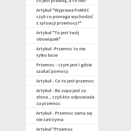
co jest prawdą, a co nie?"
Artykuł "Wyprawa PoMOC
czyli co pomaga wychodzić
z sytuacji przemocy?"
Artykuł "To jest twój
obowiązek"
Artykuł -Przemoc to nie
tylko bicie
Przemoc - czym jest i gdzie
szukać pomocy
Artykuł - Co to jest przemoc
Artykuł - Bo zupa jest za
słona... czyli kto odpowiada
za przemoc
Artykuł - Przemoc sama się
nie zatrzyma
Artykuł "Przemoc