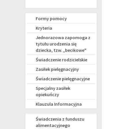
Świadczenia
Formy pomocy
rodzinne
Kryteria
Jednorazowa zapomoga z
tytułu urodzenia się
dziecka, tzw. „becikowe"
Świadczenie rodzicielskie
Zasiłek pielęgnacyjny
Świadczenie pielęgnacyjne
Specjalny zasiłek
opiekuńczy
Klauzula Informacyjna
FUNDUSZ
Świadczenia z funduszu
alimentacyjnego
ALIMENTACYJNY