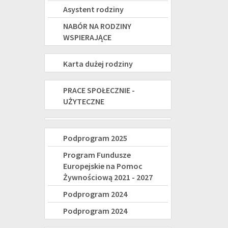
Asystent rodziny
NABÓR NA RODZINY
WSPIERAJĄCE
KARTA
Karta dużej rodziny
DUŻEJ
PRACE
PRACE SPOŁECZNIE -
RODZINY
UŻYTECZNE
SPOŁECZNIE-
UŻYTECZNE
Świadczenie
Program
Podprogram 2025
wspierające
Fundusze
Program Fundusze
-
Europejskie na Pomoc
Europejskie
Żywnościową 2021 - 2027
nowe
na
Podprogram 2024
świadczenie
Pomoc
Podprogram 2024
dla
Żywnościową