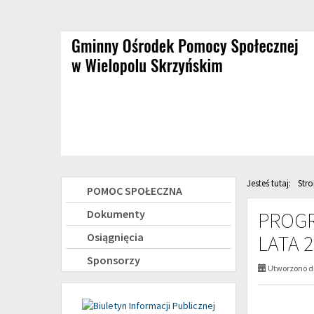
Przejdź
Przejdź
do
do
głównej
wyszukiwarki
treści
Jesteś tutaj:
Str
Menu
POMOC SPOŁECZNA
boczne
Dokumenty
PROGR
Osiągnięcia
LATA 2
Sponsorzy
Utworzono dn