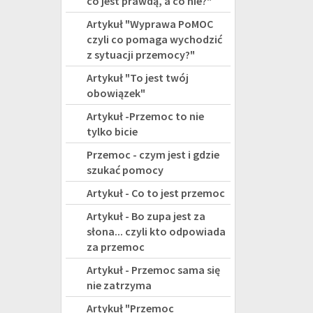
co jest prawdą, a co nie?"
Artykuł "Wyprawa PoMOC
czyli co pomaga wychodzić
z sytuacji przemocy?"
Artykuł "To jest twój
obowiązek"
Artykuł -Przemoc to nie
tylko bicie
Przemoc - czym jest i gdzie
szukać pomocy
Artykuł - Co to jest przemoc
Artykuł - Bo zupa jest za
słona... czyli kto odpowiada
za przemoc
Artykuł - Przemoc sama się
nie zatrzyma
Artykuł "Przemoc