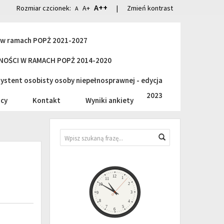
A++
Rozmiar czcionek:
A+
|
Zmień kontrast
A
i w ramach POPŻ 2021-2027
OŚCI W RAMACH POPŻ 2014-2020
stent osobisty osoby niepełnosprawnej - edycja
2023
cy
Kontakt
Wyniki ankiety
Wyszukiwarka
Wyszukaj
Zegar
12
1
11
2
10
3
9
8
4
7
5
6