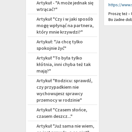
Artykuł - "A może jednak się
https://www.
wtrącać?"
Proszę też –
Artykuł "Czy i w jaki sposób
Bo żadne dobr
mogę wpłynąć na partnera,
który mnie krzywdzi?"
Artykuł: "Ja chcę tylko
spokojnie żyć"
Artykuł "To była tylko
kłótnia, inni chyba też tak
mają?"
Artykuł "Rodzicu: sprawdź,
czy przypadkiem nie
wychowujesz sprawcy
przemocy w rodzinie"
Artykuł "Czasem słońce,
czasem deszcz..."
Artykuł "Już sama nie wiem,