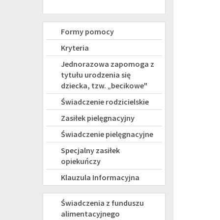
Świadczenia
Formy pomocy
rodzinne
Kryteria
Jednorazowa zapomoga z
tytułu urodzenia się
dziecka, tzw. „becikowe"
Świadczenie rodzicielskie
Zasiłek pielęgnacyjny
Świadczenie pielęgnacyjne
Specjalny zasiłek
opiekuńczy
Klauzula Informacyjna
FUNDUSZ
Świadczenia z funduszu
alimentacyjnego
ALIMENTACYJNY