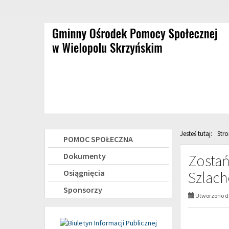
Przejdź
Przejdź
do
do
głównej
wyszukiwarki
treści
Jesteś tutaj:
Str
Menu
POMOC SPOŁECZNA
boczne
Dokumenty
Zosta
Osiągnięcia
Szlach
Sponsorzy
Utworzono dn