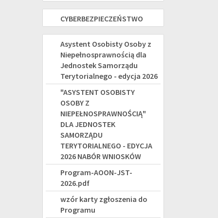
osób
Korpus
2021
CYBERBEZPIECZEŃSTWO
CYBERBEZPIECZEŃSTWO
z
Wsparcia
-
niepełnosprawnością
Seniorów
"ASYSTENT
Asystent Osobisty Osoby z
2027
Niepełnosprawnością dla
na
OSOBISTY
Jednostek Samorządu
rok
OSOBY
Terytorialnego - edycja 2026
2025
"ASYSTENT OSOBISTY
Z
OSOBY Z
NIEPEŁNOSPRAWNOŚCIĄ"
NIEPEŁNOSPRAWNOŚCIĄ"
DLA JEDNOSTEK
DLA
SAMORZĄDU
JEDNOSTEK
TERYTORIALNEGO - EDYCJA
2026 NABÓR WNIOSKÓW
SAMORZĄDU
Program-AOON-JST-
TERYTORIALNEGO
2026.pdf
-
wzór karty zgłoszenia do
Programu
EDYCJA