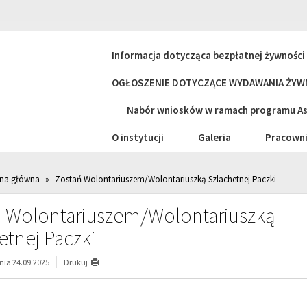
Informacja dotycząca bezpłatnej żywnośc
OGŁOSZENIE DOTYCZĄCE WYDAWANIA ŻYWN
Nabór wniosków w ramach programu Asy
O instytucji
Galeria
Pracowni
ona główna
»
Zostań Wolontariuszem/Wolontariuszką Szlachetnej Paczki
ń Wolontariuszem/Wolontariuszką
etnej Paczki
ia 24.09.2025
Drukuj