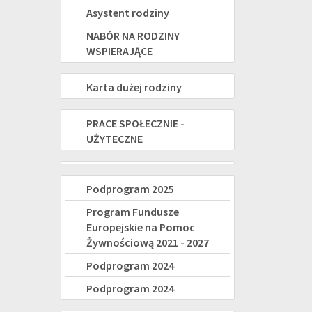
Asystent rodziny
NABÓR NA RODZINY
WSPIERAJĄCE
KARTA
Karta dużej rodziny
DUŻEJ
PRACE
PRACE SPOŁECZNIE -
RODZINY
UŻYTECZNE
SPOŁECZNIE-
UŻYTECZNE
Świadczenie
Program
Podprogram 2025
wspierające
Fundusze
Program Fundusze
-
Europejskie na Pomoc
Europejskie
Żywnościową 2021 - 2027
nowe
na
Podprogram 2024
świadczenie
Pomoc
Podprogram 2024
dla
Żywnościową